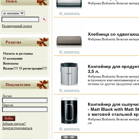
Поиск
Фабрика:Brabantia Бельгия матери
Расширенный поиск
Хлебница со сдвигающ
Фабрика:Brabantia Бельгия матери
Разделы
Оплата и доставка
О компании
Контакты
Контейнер для продукто
Важно!!!! О регистрации!!!!
3,5 л.
Фабрика:Brabantia Бельгия матер
встроенную влаговпитывающую ка
печенье (и другие продукты) све
Покупателям
Логин:
Контейнер для сыпучих
Пароль:
- Matt Black with Matt 
с матовой стальной кр
Фабрика:Brabantia Бельгия матер
см.
Забыли пароль?
Зарегистрироваться