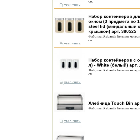
см.
Набор контейнеров дл
окном (3 предмета по 1,4
steel lid (миндальный
крышкой) арт. 380525
Фабрика:Brabantia Бельгия матер
см.
Набор контейнеров с о
л) - White (белый) арт.
Фабрика:Brabantia Бельгия матер
см.
Хлебница Touch Bin ар
Фабрика:Brabantia Бельгия матери