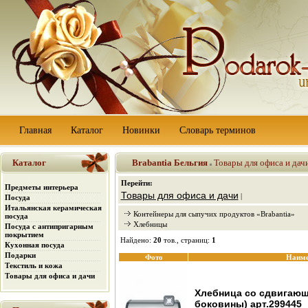
Главная
Каталог
Новинки
Словарь терминов
Каталог
Brabantia Бельгия
Товары для офиса и дач
Перейти:
Предметы интерьера
Товары для офиса и дачи
|
Посуда
Итальянская керамическая
Контейнеры для сыпучих продуктов «Brabantia»
посуда
Хлебницы
Посуда с антипригарным
покрытием
Найдено:
20
тов., страниц:
1
Кухонная посуда
Подарки
Фото
Наиме
Текстиль и кожа
Товары для офиса и дачи
Хлебница со сдвигающ
боковины) арт.299445