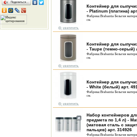
Поделиться…
Контейнер для сыпучих
- Platinum (платина) ар
Фабрика:Brabantia Бельгия матер
см.
Контейнер для сыпучих
- Taupe (темно-серый) 
Фабрика:Brabantia Бельгия матер
см.
Контейнер для сыпучих
- White (белый) арт. 49
Фабрика:Brabantia Бельгия матер
см.
Набор контейнеров для
предмета по 1,4 л) - Mat
(матовая сталь с защи
пальцев) арт. 314926
Фабрика:Brabantia Бельгия матер