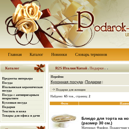
Главная
Каталог
Новинки
Словарь терминов
Каталог
R2S Италия/Китай
Подарки
Перейти:
Предметы интерьера
Кухонная посуда
Подарки
|
|
Посуда
Итальянская керамическая
Подарки для женщин
посуда
Посуда с антипригарным
Найдено:
65
тов., страниц:
2
покрытием
Кухонная посуда
Фото
Наиме
Подарки
Текстиль и кожа
Товары для офиса и дачи
Блюдо для торта на н
(размер 30 см.)
Материал: Фарфор. Подарочная у