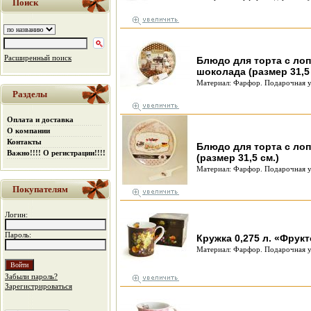
Поиск
Расширенный поиск
Блюдо для торта с ло
шоколада (размер 31,5 
Материал: Фарфор. Подарочная у
Разделы
Оплата и доставка
О компании
Контакты
Блюдо для торта с ло
Важно!!!! О регистрации!!!!
(размер 31,5 см.)
Материал: Фарфор. Подарочная у
Покупателям
Логин:
Пароль:
Кружка 0,275 л. «Фрук
Материал: Фарфор. Подарочная у
Забыли пароль?
Зарегистрироваться