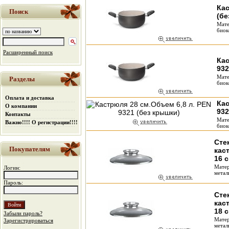
Кас
Поиск
(бе
Мате
биок
Расширенный поиск
Кас
932
Мате
Разделы
биок
Оплата и доставка
Кас
О компании
932
Контакты
Мате
Важно!!!! О регистрации!!!!
биок
Сте
Покупателям
кас
16 
Матер
Логин:
метал
Пароль:
Сте
кас
18 
Забыли пароль?
Матер
Зарегистрироваться
метал