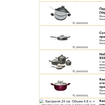
Па
(Va
Мате
биок
Сот
при
Мате
биок
Наб
933
2 ск
крыш
крыш
стек
Кас
сте
при
Мате
биок
Кас
сте