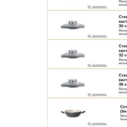
Матер
метал
Сте
кас
30 
Матер
метал
Сте
кас
32 
Матер
метал
Сте
кас
36 
Матер
метал
Сот
(бе
Мате
биок