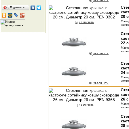
Сте
Поделиться…
кас
20 
Матер
метал
Сте
кас
22 
Матер
метал
Сте
кас
24 
Матер
метал
Сте
кас
26 
Матер
метал
Сте
кас
28 