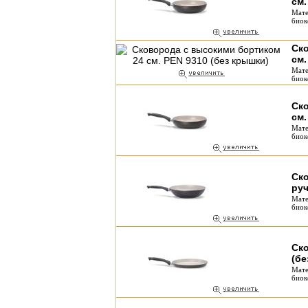
см.
Мате
биок
Ск
см.
Мате
биок
Ск
см.
Мате
биок
Ско
руч
Мате
биок
Ско
(бе
Мате
биок