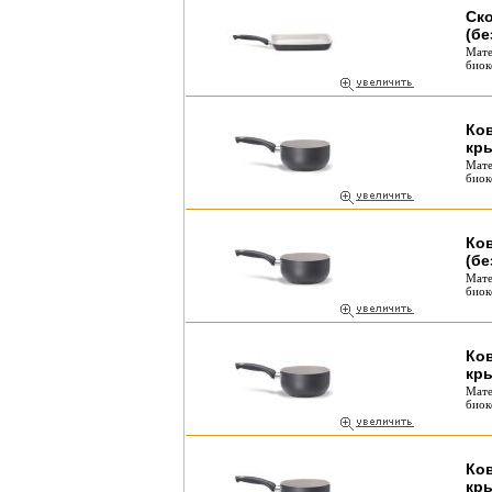
Ско
(бе
Мате
биок
Ков
кр
Мате
биок
Ков
(бе
Мате
биок
Ков
кр
Мате
биок
Ков
кр