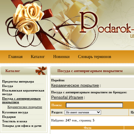
Главная
Каталог
Новинки
Словарь терминов
Каталог
Посуда с антипригарным покрытием
Перейти:
Предметы интерьера
Керамическое покрытие
|
Посуда
Итальянская керамическая
Посуда с антипригарным покрытием по брендам:
посуда
Pensofal Италия
|
Посуда с антипригарным
покрытием
Поиск:
Керамическое покрытие
Кухонная посуда
Раздел:
Ц
Подарки
Найдено:
247
тов., страниц:
5
Текстиль и кожа
Товары для офиса и дачи
Фото