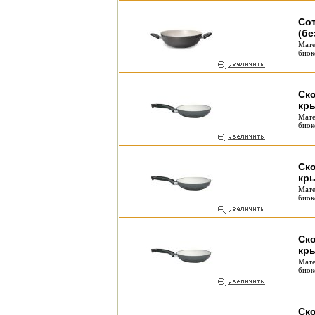
Сот
(бе
Мате
биок
Ско
кр
Мате
биок
Ско
кр
Мате
биок
Ско
кр
Мате
биок
Ско