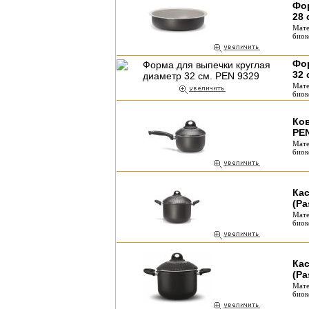
Фо
28 
Мате
биок
Фо
32 
Мате
биок
Ков
PEN
Мате
биок
Ка
(Pa
Мате
биок
Ка
(Pa
Мате
биок