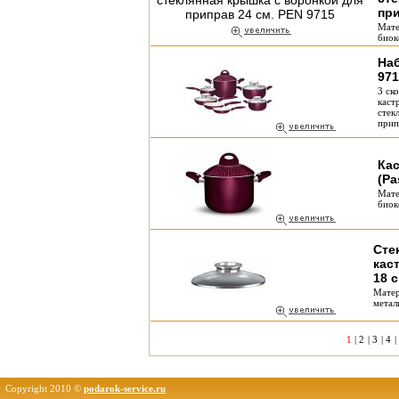
при
Мате
биок
Наб
971
3 ск
кастр
стек
прип
Ка
(Pa
Мате
биок
Сте
кас
18 
Матер
метал
1
|
2
|
3
|
4
|
Copyright 2010 ©
podarok-service.ru