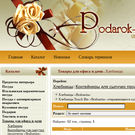
Главная
Каталог
Новинки
Словарь терминов
Каталог
Товары для офиса и дачи
Хлебницы
Перейти:
Предметы интерьера
Хлебницы
Контейнеры для сыпучих прод
Посуда
|
Итальянская керамическая
посуда
Хлебницы «Brabantia»
Посуда с антипригарным
Хлебницы Touch Bin «Brabantia» открывающиеся од
покрытием
Поиск:
Кухонная посуда
Подарки
Раздел:
Текстиль и кожа
Товары для офиса и дачи
Найдено:
12
тов., страниц:
1
Хлебницы
Фото
Наиме
Контейнеры для сыпучих
продуктов «Brabantia»