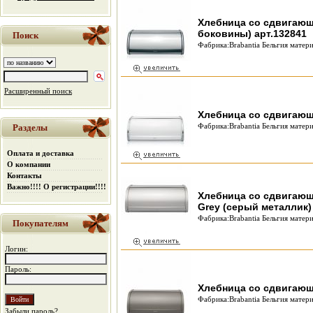
Хлебница со сдвигающ
боковины) арт.132841
Поиск
Фабрика:Brabantia Бельгия матери
Расширенный поиск
Хлебница со сдвигающ
Фабрика:Brabantia Бельгия матери
Разделы
Оплата и доставка
О компании
Контакты
Важно!!!! О регистрации!!!!
Хлебница со сдвигающ
Grey (серый металлик)
Фабрика:Brabantia Бельгия матери
Покупателям
Логин:
Пароль:
Хлебница со сдвигающ
Фабрика:Brabantia Бельгия матери
Забыли пароль?