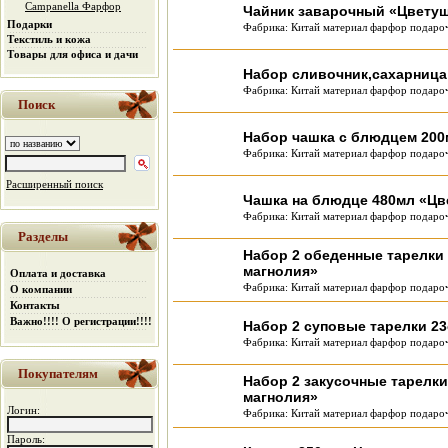
Campanella Фарфор
Чайник заварочный «Цветущ
Подарки
Фабрика: Китай материал фарфор подароч
Текстиль и кожа
Товары для офиса и дачи
Набор сливочник,сахарница
Фабрика: Китай материал фарфор подароч
Поиск
Набор чашка с блюдцем 200
Фабрика: Китай материал фарфор подароч
Расширенный поиск
Чашка на блюдце 480мл «Цв
Фабрика: Китай материал фарфор подароч
Разделы
Набор 2 обеденные тарелки
магнолия»
Оплата и доставка
Фабрика: Китай материал фарфор подароч
О компании
Контакты
Важно!!!! О регистрации!!!!
Набор 2 суповые тарелки 2
Фабрика: Китай материал фарфор подароч
Покупателям
Набор 2 закусочные тарелк
магнолия»
Логин:
Фабрика: Китай материал фарфор подароч
Пароль: