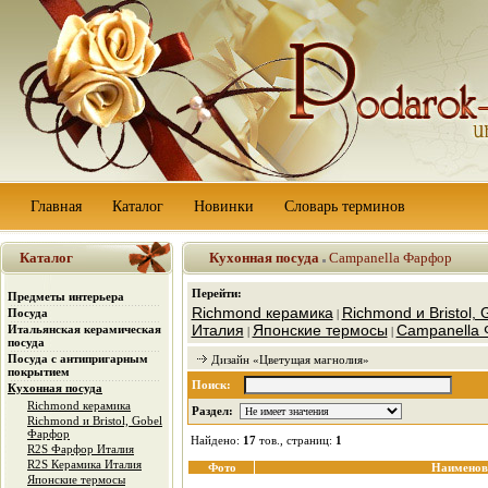
Главная
Каталог
Новинки
Словарь терминов
Каталог
Кухонная посуда
Campanella Фарфор
Перейти:
Предметы интерьера
Richmond керамика
Richmond и Bristol,
Посуда
|
Италия
Японские термосы
Campanella
Итальянская керамическая
|
|
посуда
Посуда с антипригарным
Дизайн «Цветущая магнолия»
покрытием
Поиск:
Кухонная посуда
Richmond керамика
Раздел:
Richmond и Bristol, Gobel
Фарфор
Найдено:
17
тов., страниц:
1
R2S Фарфор Италия
R2S Керамика Италия
Фото
Наименов
Японские термосы