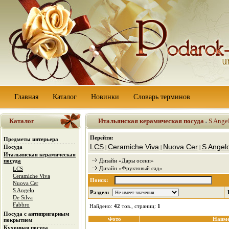
Главная
Каталог
Новинки
Словарь терминов
Каталог
Итальянская керамическая посуда
S Ange
Перейти:
Предметы интерьера
LCS
Ceramiche Viva
Nuova Cer
S Angel
Посуда
|
|
|
Итальянская керамическая
посуда
Дизайн «Дары осени»
Дизайн «Фруктовый сад»
LCS
Ceramiche Viva
Поиск:
Nuova Cer
S Angelo
Раздел:
De Silva
Fabbro
Найдено:
42
тов., страниц:
1
Посуда с антипригарным
Фото
Наиме
покрытием
Кухонная посуда