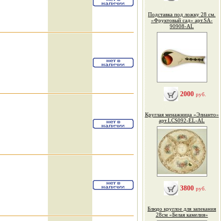
Подставка под ложку 28 см.
«Фруктовый сад» арт.SA-
90908-AL
2000
руб.
Круглая менажница «Элианто»
арт.LCS092-EL-AL
3800
руб.
Блюдо круглое для запекания
28см «Белая камелия»