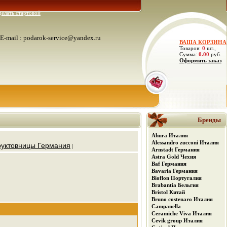
делать стартовой
E-mail : podarok-service@yandex.ru
ВАША КОРЗИНА
Товаров:
0
шт.,
Сумма:
0.00
руб.
Оформить заказ
Бренды
Ahura Италия
Alessandro zucconi Италия
уктовницы Германия
|
Arnstadt Германия
Astra Gold Чехия
Baf Германия
Bavaria Германия
Bioflon Португалия
Brabantia Бельгия
Bristol Китай
Bruno costenaro Италия
Campanella
Ceramiche Viva Италия
Cevik group Италия