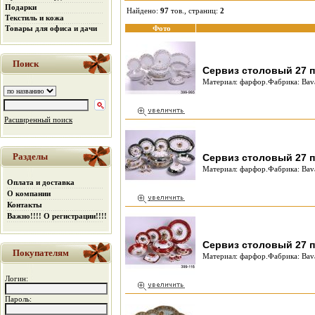
Подарки
Найдено:
97
тов., страниц:
2
Текстиль и кожа
Товары для офиса и дачи
Фото
Поиск
Сервиз столовый 27 п
Материал: фарфор.Фабрика: Bava
Расширенный поиск
Разделы
Сервиз столовый 27 п
Материал: фарфор.Фабрика: Bava
Оплата и доставка
О компании
Контакты
Важно!!!! О регистрации!!!!
Сервиз столовый 27 п
Покупателям
Материал: фарфор.Фабрика: Bava
Логин:
Пароль: