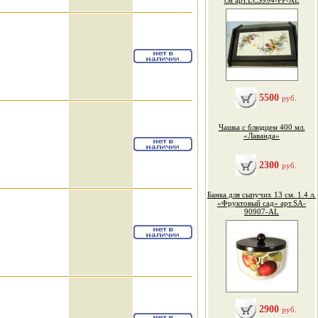
см арт.LCS994-PP-AL
5500
руб.
Чашка с блюдцем 400 мл.
«Лаванда»
2300
руб.
Банка для сыпучих 13 см. 1.4 л.
«Фруктовый сад» арт.SA-
90907-AL
2900
руб.