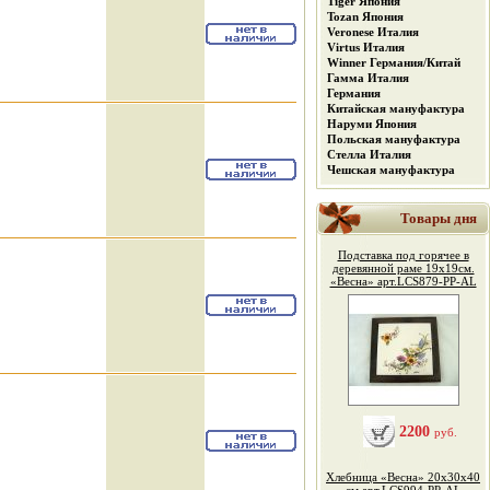
Tiger Япония
Tozan Япония
Veronese Италия
Virtus Италия
Winner Германия/Китай
Гамма Италия
Германия
Китайская мануфактура
Наруми Япония
Польская мануфактура
Стелла Италия
Чешская мануфактура
Товары дня
Подставка под горячее в
деревянной раме 19х19см.
«Весна» арт.LCS879-PP-AL
2200
руб.
Хлебница «Весна» 20х30х40