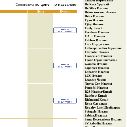
Cutipol Португалия
по цене
по названию
De Rosa Уругвай
Сортировать:
|
De Silva Италия
Цена
Купить
Dekor tosсana Италия
Delta Италия
Egan Италия
Ejiry Япония
Emily Китай
Ercolano Италия
F.A.L. Италия
Fabbro Италия
Face Португалия
Falkenporzellan Германия
Florentia Италия
Franco s.r.l Италия
Franz Германия/Китай
Gamma Италия
Japonica Япония
Lanzarin Италия
LCS Италия
Leander Чехия
Nuova Cer. Италия
Pensofal Италия
R2S Италия/Китай
Rainbow Китай
Richmond Китай
Rona Словакия
Royalty Line Швейцария
S Angelo Италия
Sabina.Польша
Same Decorazione Италия
SV Sabadin Италия