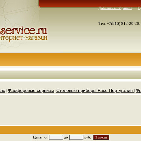
Добавить в избранное
С
Тел. +7(916) 812-20-20.
кло
Фарфоровые сервизы
Столовые приборы Face Португалия
Фр
|
|
|
Цена:
от
до
руб.