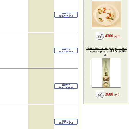
4300
руб.
Лампа масляная декоративная
«Натюрморт» арт.LCS3900V-
AL
3600
руб.