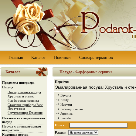
Главная
Каталог
Новинки
Словарь терминов
Каталог
Посуда
Фарфоровые сервизы
Перейти:
Предметы интерьера
Эмалированная посуда
Хрусталь и сте
Посуда
|
Эмалированная посуда
Bavaria
Хрусталь и стекло
Emily
Фарфоровые сервизы
Наруми
Столовые приборы Face
Португалия
Falkenporzellan
Фруктовницы Германия
Japonica
Итальянская керамическая
Leander
посуда
Поиск:
Посуда с антипригарным
покрытием
Раздел:
Кухонная посуда