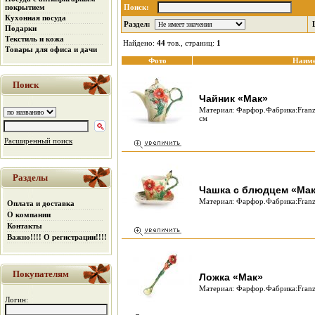
покрытием
Поиск:
Кухонная посуда
Раздел:
Подарки
Текстиль и кожа
Найдено:
44
тов., страниц:
1
Товары для офиса и дачи
Фото
Наиме
Поиск
Чайник «Мак»
Материал: Фарфор.Фабрика:Franz 
см
Расширенный поиск
Разделы
Чашка с блюдцем «Ма
Материал: Фарфор.Фабрика:Franz
Оплата и доставка
О компании
Контакты
Важно!!!! О регистрации!!!!
Покупателям
Ложка «Мак»
Материал: Фарфор.Фабрика:Franz
Логин: