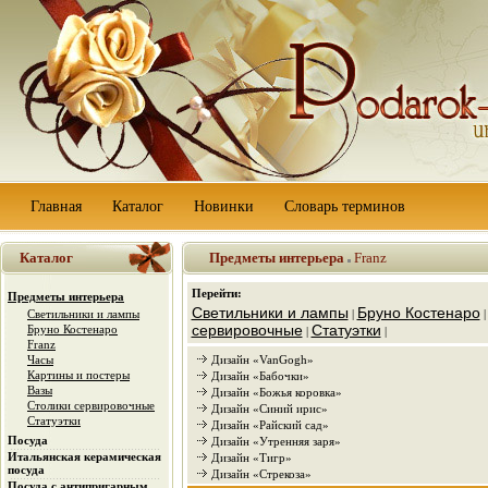
Главная
Каталог
Новинки
Словарь терминов
Каталог
Предметы интерьера
Franz
Перейти:
Предметы интерьера
Светильники и лампы
Бруно Костенаро
Светильники и лампы
|
сервировочные
Статуэтки
Бруно Костенаро
|
|
Franz
Часы
Дизайн «VanGogh»
Картины и постеры
Дизайн «Бабочки»
Вазы
Дизайн «Божья коровка»
Столики сервировочные
Дизайн «Синий ирис»
Статуэтки
Дизайн «Райский сад»
Посуда
Дизайн «Утренняя заря»
Итальянская керамическая
Дизайн «Тигр»
посуда
Дизайн «Стрекоза»
Посуда с антипригарным